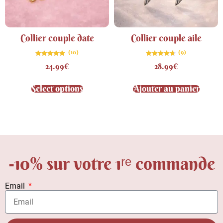
Collier couple date
Collier couple aile
(10)
(9)
Note
Note
24.99
€
28.99
€
4.90
4.67
sur 5
sur 5
Select options
Ajouter au panier
-10% sur votre 1ʳᵉ commande
Email