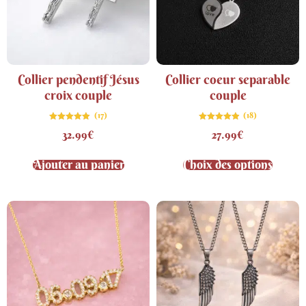
Collier pendentif Jésus
Collier coeur separable
croix couple
couple
(17)
(18)
Note
Note
32.99
€
27.99
€
4.82
4.89
sur 5
sur 5
Ajouter au panier
Choix des options