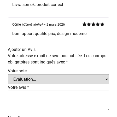
Note
4
Livraison ok, produit correct
sur 5
Côme
(Client vérifié)
–
2 mars 2026
Note
5
sur
bon rapport qualité prix, design moderne
5
Ajouter un Avis
Votre adresse e-mail ne sera pas publiée.
Les champs
obligatoires sont indiqués avec
*
Votre note
Votre avis
*