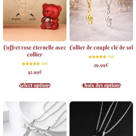
Coffret rose éternelle avec
Collier de couple clé de sol
collier
(12)
Note
(21)
29.99
€
4.67
sur 5
Note
42.99
€
4.71
sur 5
Select options
Choix des options