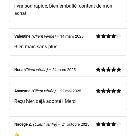
Note
5
sur
livraison rapide, bien emballé. content de mon
5
achat
Valentine
(Client vérifié)
–
14 mars 2025
Note
4
Bien mais sans plus
sur 5
Nora
(Client vérifié)
–
24 mars 2025
Note
5
sur
5
Anonyme
(Client vérifié)
–
22 mai 2025
Note
5
sur
Reçu hier, déjà adopté ! Merci
5
Nadège Z.
(Client vérifié)
–
21 octobre 2025
Note
4