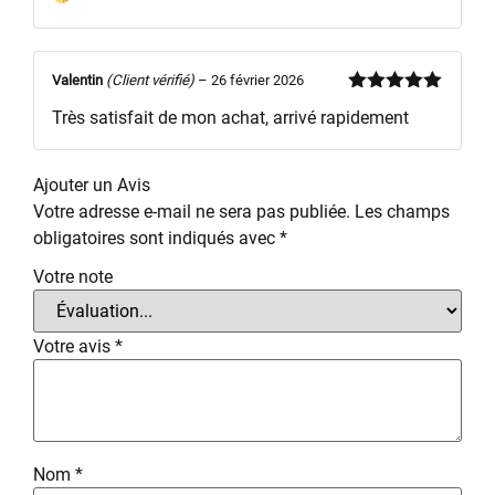
sur 5
Valentin
(Client vérifié)
–
26 février 2026
Note
5
sur
Très satisfait de mon achat, arrivé rapidement
5
Ajouter un Avis
Votre adresse e-mail ne sera pas publiée.
Les champs
obligatoires sont indiqués avec
*
Votre note
Votre avis
*
Nom
*