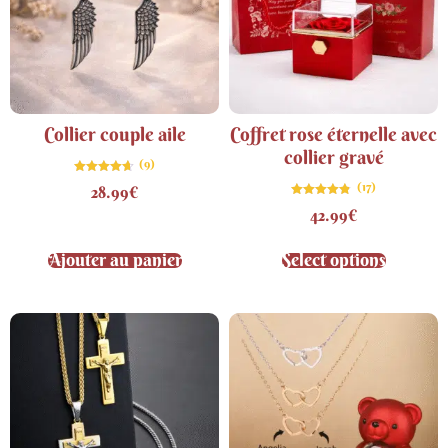
Collier couple aile
Coffret rose éternelle avec
collier gravé
(9)
Note
(17)
28.99
€
4.67
sur 5
Note
42.99
€
4.76
sur 5
Ajouter au panier
Select options