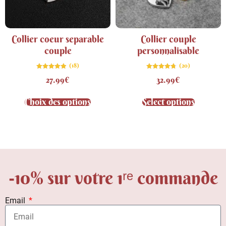
Collier coeur separable
Collier couple
couple
personnalisable
(18)
(20)
Note
Note
27.99
€
32.99
€
4.89
4.75
sur 5
sur 5
Choix des options
Select options
-10% sur votre 1ʳᵉ commande
Email