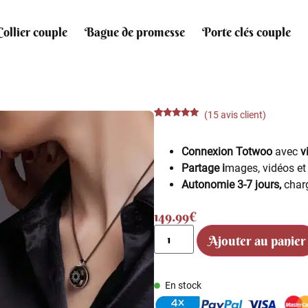
Collier couple
Bague de promesse
Porte clés couple
(
15
avis client)
Noté
15
4.80
sur 5
basé sur
Connexion Totwoo
avec
vi
notations
client
Partage i
mages, vidéos et
Autonomie 3-7 jours,
char
149.99
€
Ajouter au panier
En stock