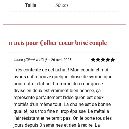
Taille
50 cm
11 avis pour
Collier coeur brisé couple
Laure
(Client vérifié)
–
26 avril 2025
Note
5
sur
Très contente de cet achat ! Mon copain et moi
5
avons enfin trouvé quelque chose de symbolique
pour notre relation. La forme du cœur qui se
divise en deux est vraiment bien pensée, ça
représente parfaitement l’idée qu’on est deux
moitiés d’un même tout. La chaîne est de bonne
qualité, pas trop fine ni trop épaisse. Le métal a
l’air résistant et ne ternit pas. On le porte tous les
jours depuis 3 semaines et rien à redire. La