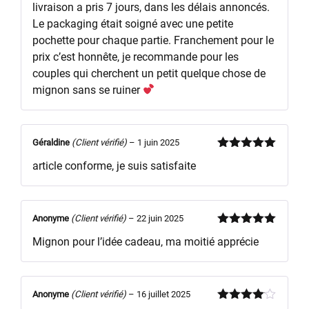
livraison a pris 7 jours, dans les délais annoncés.
Le packaging était soigné avec une petite
pochette pour chaque partie. Franchement pour le
prix c’est honnête, je recommande pour les
couples qui cherchent un petit quelque chose de
mignon sans se ruiner
Géraldine
(Client vérifié)
–
1 juin 2025
Note
5
sur
article conforme, je suis satisfaite
5
Anonyme
(Client vérifié)
–
22 juin 2025
Note
5
sur
Mignon pour l’idée cadeau, ma moitié apprécie
5
Anonyme
(Client vérifié)
–
16 juillet 2025