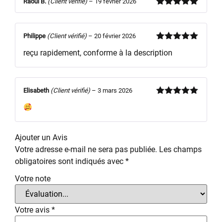
Raoul B.
(Client vérifié)
–
19 février 2026
Note
5
sur
5
Philippe
(Client vérifié)
–
20 février 2026
Note
5
sur
reçu rapidement, conforme à la description
5
Elisabeth
(Client vérifié)
–
3 mars 2026
Note
5
sur
5
Ajouter un Avis
Votre adresse e-mail ne sera pas publiée.
Les champs
obligatoires sont indiqués avec
*
Votre note
Votre avis
*