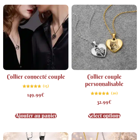
Collier connecté couple
Collier couple
personnalisable
(15)
Note
(20)
149.99
€
4.80
sur 5
Note
32.99
€
4.75
sur 5
Ajouter au panier
Select options