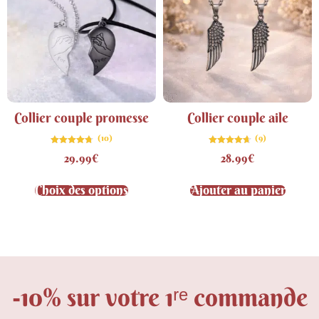
Collier couple promesse
Collier couple aile
(10)
(9)
Note
Note
29.99
€
28.99
€
4.70
4.67
sur 5
sur 5
Choix des options
Ajouter au panier
-10% sur votre 1ʳᵉ commande