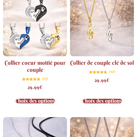
Collier coeur moitié pour
Collier de couple clé de sol
couple
(12)
Note
(17)
29.99
€
4.67
sur 5
Note
29.99
€
4.76
sur 5
Choix des options
Choix des options