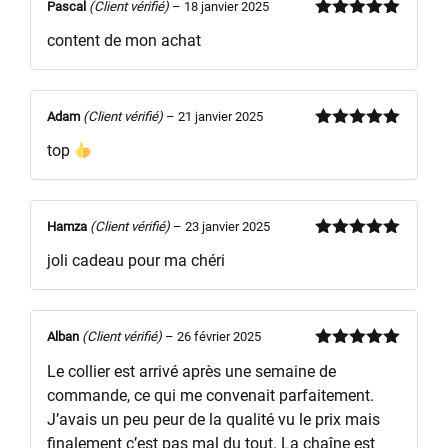
Pascal
(Client vérifié)
–
18 janvier 2025
Note
5
sur
content de mon achat
5
Adam
(Client vérifié)
–
21 janvier 2025
Note
5
sur
top
5
Hamza
(Client vérifié)
–
23 janvier 2025
Note
5
sur
joli cadeau pour ma chéri
5
Alban
(Client vérifié)
–
26 février 2025
Note
5
sur
Le collier est arrivé après une semaine de
5
commande, ce qui me convenait parfaitement.
J’avais un peu peur de la qualité vu le prix mais
finalement c’est pas mal du tout. La chaîne est