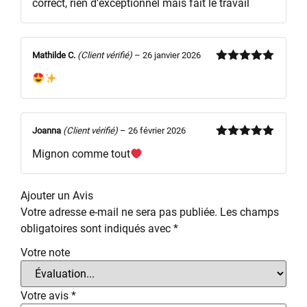
correct, rien d’exceptionnel mais fait le travail
sur 5
Mathilde C.
(Client vérifié)
–
26 janvier 2026
Note
5
sur
5
Joanna
(Client vérifié)
–
26 février 2026
Note
5
sur
Mignon comme tout
5
Ajouter un Avis
Votre adresse e-mail ne sera pas publiée.
Les champs
obligatoires sont indiqués avec
*
Votre note
Votre avis
*