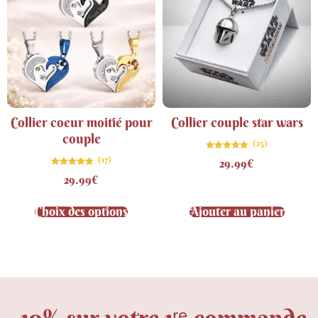
Collier coeur moitié pour
Collier couple star wars
couple
(25)
Note
(17)
29.99
€
4.84
sur 5
Note
29.99
€
4.76
sur 5
Choix des options
Ajouter au panier