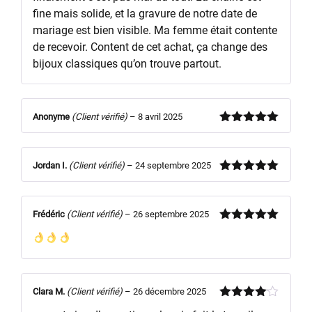
fine mais solide, et la gravure de notre date de
mariage est bien visible. Ma femme était contente
de recevoir. Content de cet achat, ça change des
bijoux classiques qu’on trouve partout.
Anonyme
(Client vérifié)
–
8 avril 2025
Note
5
sur
5
Jordan I.
(Client vérifié)
–
24 septembre 2025
Note
5
sur
5
Frédéric
(Client vérifié)
–
26 septembre 2025
Note
5
sur
5
Clara M.
(Client vérifié)
–
26 décembre 2025
Note
4