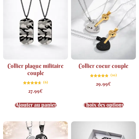
Collier plaque militaire
Collier coeur couple
couple
(10)
Note
(6)
29.99
€
4.80
sur 5
Note
27.99
€
4.67
sur 5
Ajouter au panier
Choix des options