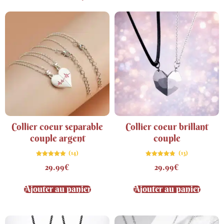
Collier coeur separable
Collier coeur brillant
couple argent
couple
(14)
(13)
Note
Note
29.99
€
29.99
€
4.86
4.77
sur 5
sur 5
Ajouter au panier
Ajouter au panier