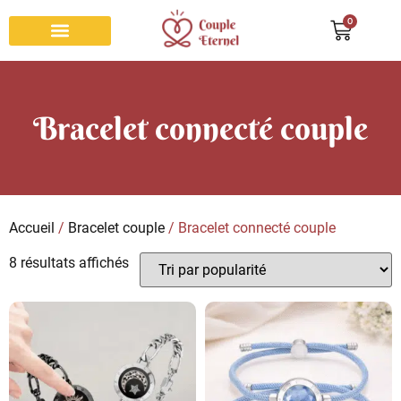
0
Bracelet couple
Collier couple
Bague de promesse
Porte clés couple
Roses éternelles
Bracelet connecté couple
Accueil
/
Bracelet couple
/ Bracelet connecté couple
8 résultats affichés