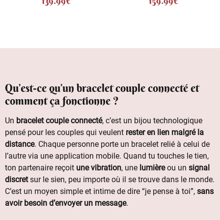
139.99
€
159.99
€
4.67
4.92
sur 5
sur 5
Qu’est-ce qu’un bracelet couple connecté et
comment ça fonctionne ?
Un
bracelet couple connecté
, c’est un bijou technologique
pensé pour les couples qui veulent
rester en lien malgré la
distance
. Chaque personne porte un bracelet relié à celui de
l’autre via une application mobile. Quand tu touches le tien,
ton partenaire reçoit
une vibration
, une
lumière
ou un
signal
discret
sur le sien, peu importe où il se trouve dans le monde.
C’est un moyen simple et intime de dire “je pense à toi”,
sans
avoir besoin d’envoyer un message
.