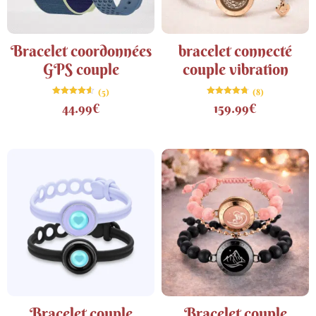
Bracelet coordonnées
bracelet connecté
GPS couple
couple vibration
(5)
(8)
Note
Note
44.99
€
159.99
€
4.60
4.75
sur 5
sur 5
Bracelet couple
Bracelet couple