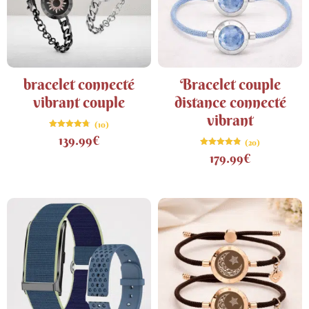
bracelet connecté
Bracelet couple
vibrant couple
distance connecté
vibrant
(10)
Note
139.99
€
(20)
4.70
sur 5
Note
179.99
€
4.80
sur 5