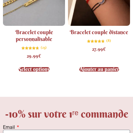
Bracelet couple
Bracelet couple distance
personnalisable
(8)
Note
(23)
27.99
€
4.75
sur 5
Note
29.99
€
4.70
sur 5
Select options
Ajouter au panier
-10% sur votre 1ʳᵉ commande
Email