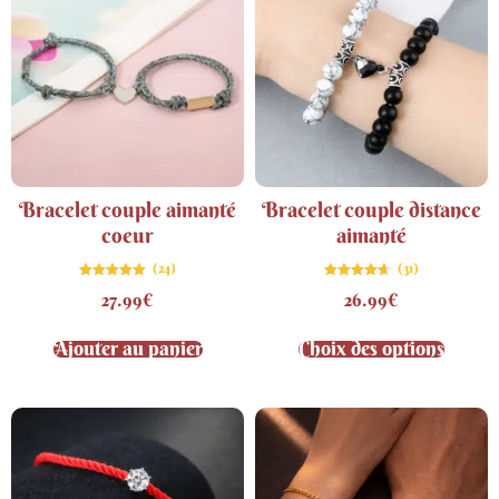
Bracelet couple aimanté
Bracelet couple distance
coeur
aimanté
(24)
(31)
Note
Note
27.99
€
26.99
€
4.83
4.61
sur 5
sur 5
Ajouter au panier
Choix des options