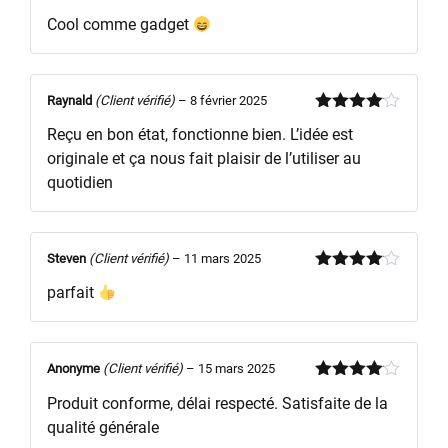
Note
5
sur
Cool comme gadget
5
Raynald
(Client vérifié)
–
8 février 2025
Note
4
Reçu en bon état, fonctionne bien. L’idée est
sur 5
originale et ça nous fait plaisir de l’utiliser au
quotidien
Steven
(Client vérifié)
–
11 mars 2025
Note
4
parfait
sur 5
Anonyme
(Client vérifié)
–
15 mars 2025
Note
4
Produit conforme, délai respecté. Satisfaite de la
sur 5
qualité générale