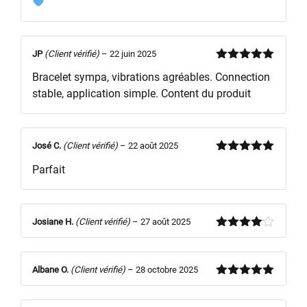
5
JP
(Client vérifié)
–
22 juin 2025
Note
5
sur
Bracelet sympa, vibrations agréables. Connection
5
stable, application simple. Content du produit
José C.
(Client vérifié)
–
22 août 2025
Note
5
sur
Parfait
5
Josiane H.
(Client vérifié)
–
27 août 2025
Note
4
sur 5
Albane O.
(Client vérifié)
–
28 octobre 2025
Note
5
sur
5