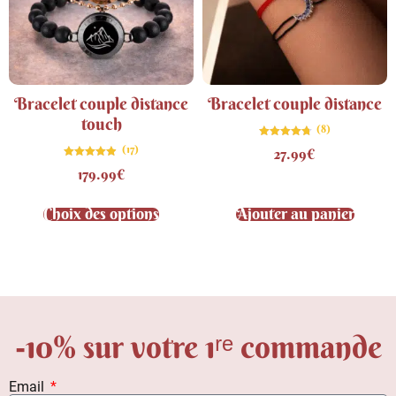
Bracelet couple distance
Bracelet couple distance
touch
(8)
Note
(17)
27.99
€
4.75
sur 5
Note
179.99
€
4.82
sur 5
Choix des options
Ajouter au panier
-10% sur votre 1ʳᵉ commande
Email