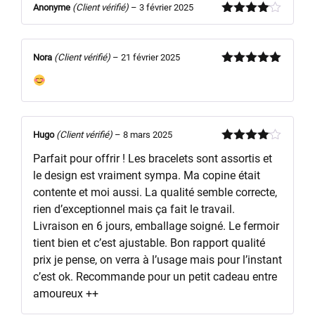
Anonyme
(Client vérifié)
–
3 février 2025
Note
4
sur 5
Nora
(Client vérifié)
–
21 février 2025
Note
5
sur
5
Hugo
(Client vérifié)
–
8 mars 2025
Note
4
Parfait pour offrir ! Les bracelets sont assortis et
sur 5
le design est vraiment sympa. Ma copine était
contente et moi aussi. La qualité semble correcte,
rien d’exceptionnel mais ça fait le travail.
Livraison en 6 jours, emballage soigné. Le fermoir
tient bien et c’est ajustable. Bon rapport qualité
prix je pense, on verra à l’usage mais pour l’instant
c’est ok. Recommande pour un petit cadeau entre
amoureux ++