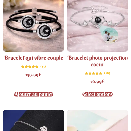
Bracelet qui vibre couple
Bracelet photo projection
coeur
(13)
Note
(28)
159.99
€
4.92
sur 5
Note
26.99
€
4.75
sur 5
Ajouter au panier
Select options