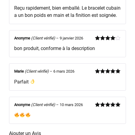
Note
5
sur
Reçu rapidement, bien emballé. Le bracelet cubain
5
a un bon poids en main et la finition est soignée.
Anonyme
(Client vérifié)
–
9 janvier 2026
Note
4
bon produit, conforme à la description
sur 5
Marie
(Client vérifié)
–
6 mars 2026
Note
5
sur
Parfait
5
Anonyme
(Client vérifié)
–
10 mars 2026
Note
5
sur
5
Ajouter un Avis