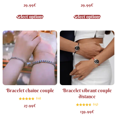
Note
Note
29.99
€
29.99
€
4.71
4.87
sur 5
sur 5
Select options
Select options
Bracelet chaine couple
Bracelet vibrant couple
distance
(12)
Note
(15)
27.99
€
4.83
sur 5
Note
139.99
€
4.67
sur 5