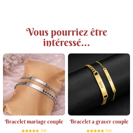
Vous pourriez être
intéressé...
Bracelet mariage couple
Bracelet a graver couple
(17)
(15)