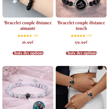
Bracelet couple distance
Bracelet couple distance
aimanté
touch
(31)
(17)
Note
Note
26.99
€
179.99
€
4.61
4.82
sur 5
sur 5
Choix des options
Choix des options