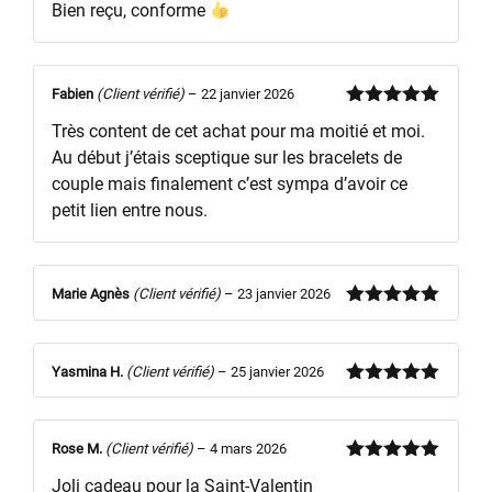
Bien reçu, conforme
5
Fabien
(Client vérifié)
–
22 janvier 2026
Note
5
sur
Très content de cet achat pour ma moitié et moi.
5
Au début j’étais sceptique sur les bracelets de
couple mais finalement c’est sympa d’avoir ce
petit lien entre nous.
Marie Agnès
(Client vérifié)
–
23 janvier 2026
Note
5
sur
5
Yasmina H.
(Client vérifié)
–
25 janvier 2026
Note
5
sur
5
Rose M.
(Client vérifié)
–
4 mars 2026
Note
5
sur
Joli cadeau pour la Saint-Valentin
5