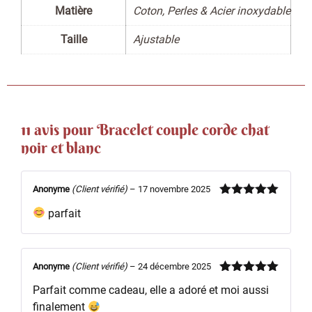
Matière
Coton, Perles & Acier inoxydable
Taille
Ajustable
11 avis pour
Bracelet couple corde chat
noir et blanc
Anonyme
(Client vérifié)
–
17 novembre 2025
Note
5
sur
parfait
5
Anonyme
(Client vérifié)
–
24 décembre 2025
Note
5
sur
Parfait comme cadeau, elle a adoré et moi aussi
5
finalement