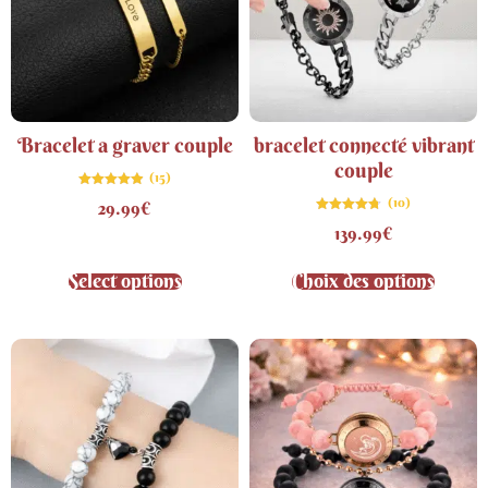
Bracelet a graver couple
bracelet connecté vibrant
couple
(15)
Note
(10)
29.99
€
4.87
sur 5
Note
139.99
€
4.70
sur 5
Select options
Choix des options