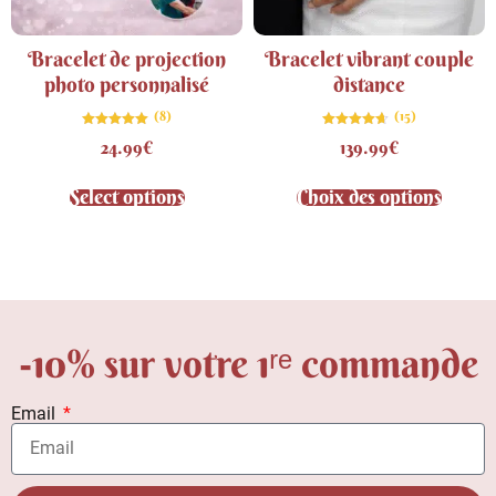
Bracelet de projection
Bracelet vibrant couple
photo personnalisé
distance
(8)
(15)
Note
Note
24.99
€
139.99
€
5.00
4.67
sur 5
sur 5
Select options
Choix des options
-10% sur votre 1ʳᵉ commande
Email