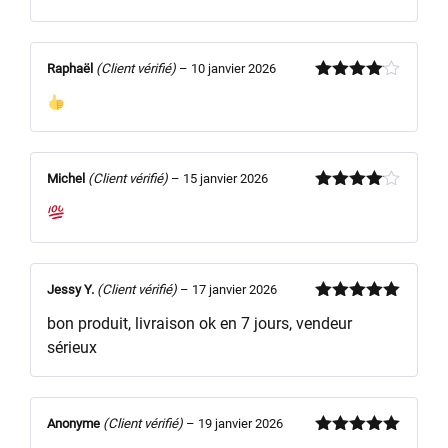
Raphaël
(Client vérifié)
–
10 janvier 2026
Note
4
sur 5
Michel
(Client vérifié)
–
15 janvier 2026
Note
4
sur 5
Jessy Y.
(Client vérifié)
–
17 janvier 2026
Note
5
sur
bon produit, livraison ok en 7 jours, vendeur
5
sérieux
Anonyme
(Client vérifié)
–
19 janvier 2026
Note
5
sur