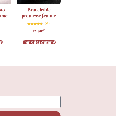
oto
Bracelet de
emme
promesse femme
(16)
Note
22.99
€
4.81
sur 5
ns
Choix des options