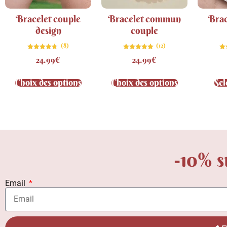
Bracelet couple
Bracelet commun
Brac
design
couple
(8)
(12)
Note
Note
24.99
€
24.99
€
4.63
5.00
sur 5
sur 5
Choix des options
Choix des options
Sel
-10% s
Email