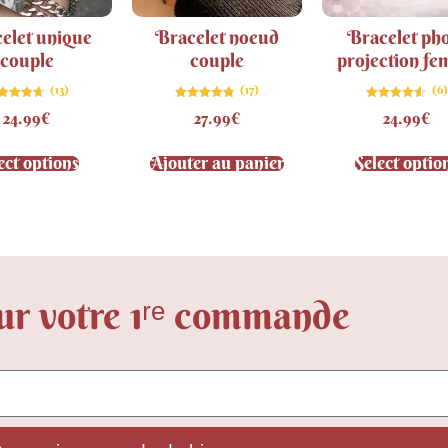
elet unique
Bracelet noeud
Bracelet ph
couple
couple
projection f
(13)
(17)
(6)
Note
Note
Note
24.99
€
27.99
€
24.99
€
4.69
4.82
4.50
sur 5
sur 5
sur 5
ect options
Ajouter au panier
Select optio
ur votre 1ʳᵉ commande