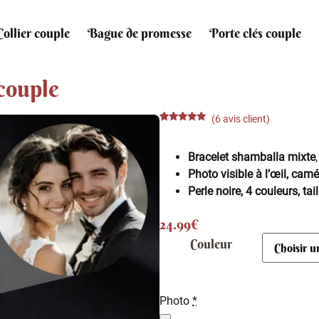
Collier couple
Bague de promesse
Porte clés couple
couple
(
6
avis client)
Noté
6
4.83
sur 5
basé sur
Bracelet shamballa mixte
notations
client
Photo visible à l’œil, camé
Perle noire, 4 couleurs, tai
24.99
€
Couleur
Photo
*