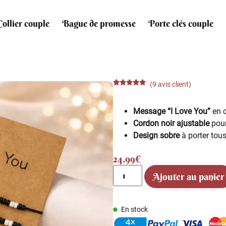
Collier couple
Bague de promesse
Porte clés couple
(
9
avis client)
Noté
9
4.67
sur 5
basé sur
Message “I Love You”
en c
notations
client
Cordon noir ajustable
pour
Design sobre
à porter tous
24.99
€
Ajouter au panier
En stock