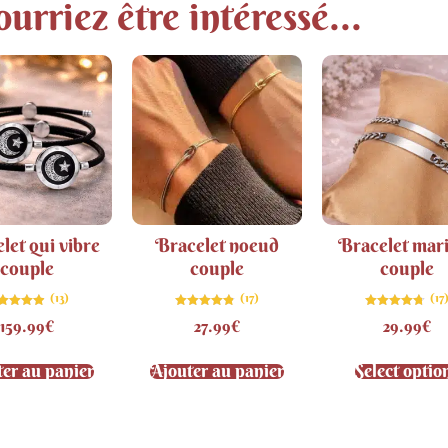
urriez être intéressé...
let qui vibre
Bracelet noeud
Bracelet mar
couple
couple
couple
(13)
(17)
(17
Note
Note
Note
159.99
€
27.99
€
29.99
€
4.92
4.82
4.71
sur 5
sur 5
sur 5
er au panier
Ajouter au panier
Select optio