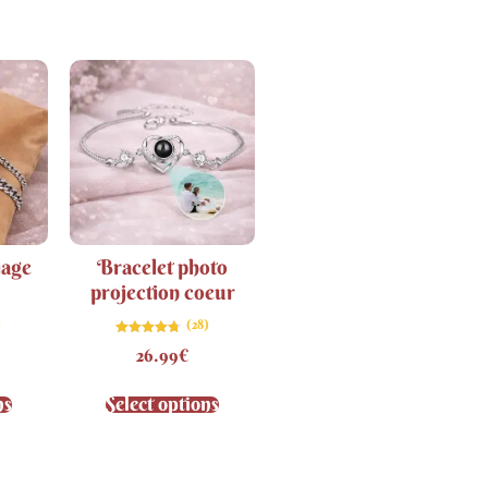
iage
Bracelet photo
projection coeur
)
(28)
Note
26.99
€
4.75
sur 5
ns
Select options