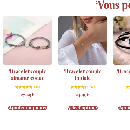
Vous po
Bracelet couple
Bracelet couple
Brace
aimanté coeur
initiale
(24)
(12)
Note
Note
27.99
€
24.99
€
4.83
4.42
sur 5
sur 5
Ajouter au panier
Select options
Ajout