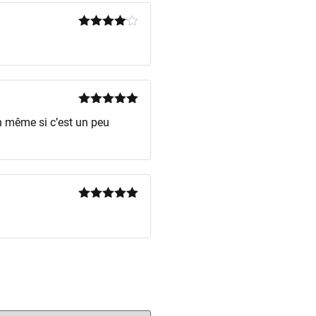
Note
4
sur 5
Note
5
sur
non même si c’est un peu
5
Note
5
sur
5