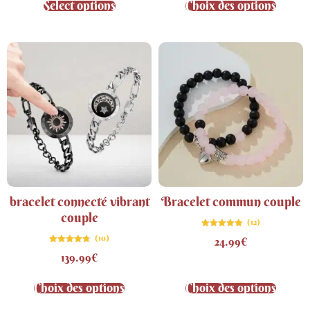
Select options
Choix des options
bracelet connecté vibrant
Bracelet commun couple
couple
(12)
Note
(10)
24.99
€
5.00
sur 5
Note
139.99
€
4.70
sur 5
Choix des options
Choix des options