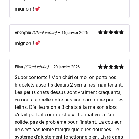
Note
5
sur
mignon!!
5
Anonyme
(Client vérifié)
–
16 janvier 2026
Note
5
sur
mignon!!
5
Elisa
(Client vérifié)
–
20 janvier 2026
Note
5
sur
Super contente ! Mon chéri et moi on porte nos
5
bracelets assortis depuis 2 semaines maintenant.
Les petits chats dessus sont vraiment craquants,
ça nous rappelle notre passion commune pour les
félins. D’ailleurs on a 3 chats à la maison alors
c’était parfait comme choix ! La matière a l’air
solide, pas de problème pour l’instant. La couleur
ne s’est pas ternie malgré quelques douches. Le
système d’ajustement fonctionne bien. Livré dans