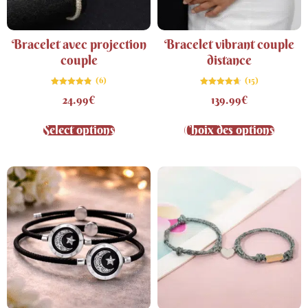
Bracelet avec projection
Bracelet vibrant couple
couple
distance
(6)
(15)
Note
Note
24.99
€
139.99
€
4.83
4.67
sur 5
sur 5
Select options
Choix des options