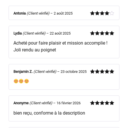
Antonia
(Client vérifié)
–
2 août 2025
Note
4
sur 5
Lydia
(Client vérifié)
–
22 août 2025
Note
5
sur
Acheté pour faire plaisir et mission accomplie !
5
Joli rendu au poignet
Benjamin Z.
(Client vérifié)
–
23 octobre 2025
Note
5
sur
5
Anonyme
(Client vérifié)
–
16 février 2026
Note
5
sur
bien reçu, conforme à la description
5