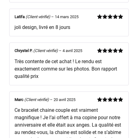
Latifa
(Client vérifié)
–
14 mars 2025
Note
5
sur
joli design, livré en 8 jours
5
Chrystel P.
(Client vérifié)
–
4 avril 2025
Note
5
sur
Très contente de cet achat ! Le rendu est
5
exactement comme sur les photos. Bon rapport
qualité prix
Marc
(Client vérifié)
–
20 avril 2025
Note
5
sur
Ce bracelet chaine couple est vraiment
5
magnifique ! Je l’ai offert à ma copine pour notre
anniversaire et elle était aux anges. La qualité est
au rendez-vous, la chaine est solide et ne s’abime