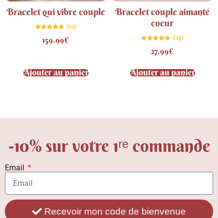
Bracelet qui vibre couple
Bracelet couple aimanté
coeur
(13)
Note
(24)
159.99
€
4.92
sur 5
Note
27.99
€
4.83
sur 5
Ajouter au panier
Ajouter au panier
-10% sur votre 1ʳᵉ commande
Email
Recevoir mon code de bienvenue