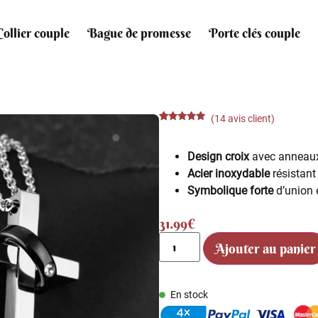
Collier couple
Bague de promesse
Porte clés couple
(
14
avis client)
Noté
14
4.79
sur 5
basé sur
Design croix
avec anneaux 
notations
client
Acier inoxydable
résistant 
Symbolique forte
d’union 
31.99
€
Ajouter au panier
En stock