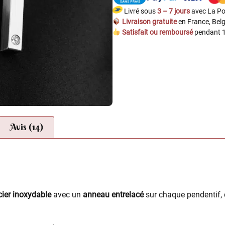
Livré sous
3 – 7 jours
avec La Po
Livraison gratuite
en France, Belg
Satisfait ou remboursé
pendant 1
Avis (14)
cier inoxydable
avec un
anneau entrelacé
sur chaque pendentif, 