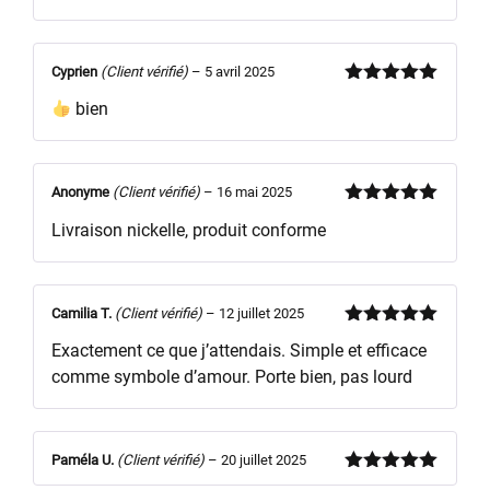
Cyprien
(Client vérifié)
–
5 avril 2025
Note
5
sur
bien
5
Anonyme
(Client vérifié)
–
16 mai 2025
Note
5
sur
Livraison nickelle, produit conforme
5
Camilia T.
(Client vérifié)
–
12 juillet 2025
Note
5
sur
Exactement ce que j’attendais. Simple et efficace
5
comme symbole d’amour. Porte bien, pas lourd
Paméla U.
(Client vérifié)
–
20 juillet 2025
Note
5
sur