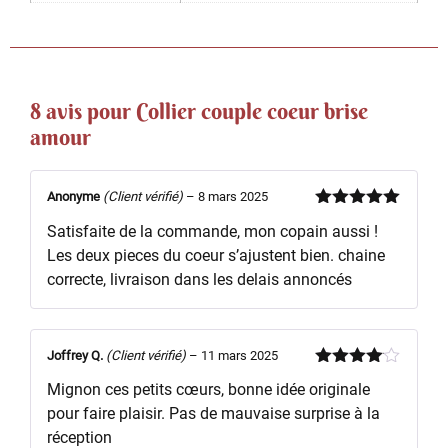
8 avis pour
Collier couple coeur brise
amour
Anonyme
(Client vérifié)
–
8 mars 2025
Note
5
sur
Satisfaite de la commande, mon copain aussi !
5
Les deux pieces du coeur s’ajustent bien. chaine
correcte, livraison dans les delais annoncés
Joffrey Q.
(Client vérifié)
–
11 mars 2025
Note
4
Mignon ces petits cœurs, bonne idée originale
sur 5
pour faire plaisir. Pas de mauvaise surprise à la
réception