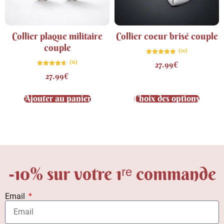
Collier plaque militaire
Collier coeur brisé couple
couple
(11)
Note
(6)
27.99
€
4.82
sur 5
Note
27.99
€
4.67
sur 5
Ajouter au panier
Choix des options
-10% sur votre 1ʳᵉ commande
Email