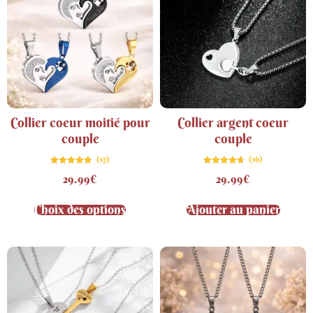
Collier coeur moitié pour
Collier argent coeur
couple
couple
(17)
(16)
Note
Note
29.99
€
29.99
€
4.76
4.69
sur 5
sur 5
Choix des options
Ajouter au panier