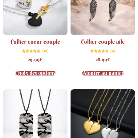
Collier coeur couple
Collier couple aile
(10)
(9)
Note
Note
29.99
€
28.99
€
4.80
4.67
sur 5
sur 5
Choix des options
Ajouter au panier