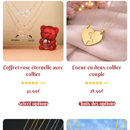
Coffret rose éternelle avec
Coeur en deux collier
collier
couple
(21)
(9)
Note
Note
42.99
€
28.99
€
4.71
5.00
sur 5
sur 5
Select options
Choix des options