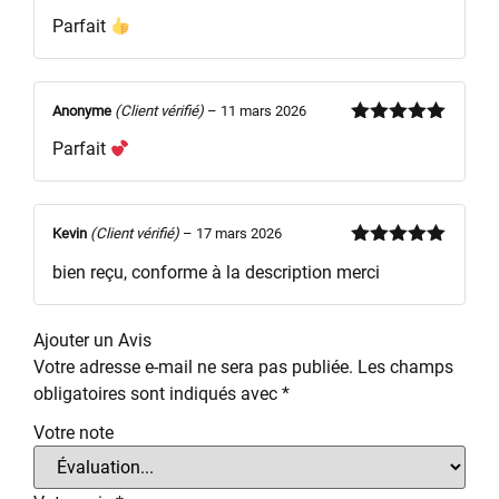
Note
5
sur
Parfait
5
Anonyme
(Client vérifié)
–
11 mars 2026
Note
5
sur
Parfait
5
Kevin
(Client vérifié)
–
17 mars 2026
Note
5
sur
bien reçu, conforme à la description merci
5
Ajouter un Avis
Votre adresse e-mail ne sera pas publiée.
Les champs
obligatoires sont indiqués avec
*
Votre note