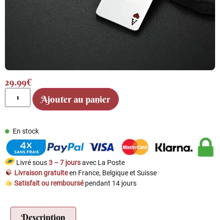
29.99
€
Ajouter au panier
En stock
Livré sous
3 – 7 jours
avec La Poste
Livraison gratuite
en France, Belgique et Suisse
Satisfait ou remboursé
pendant 14 jours
Description