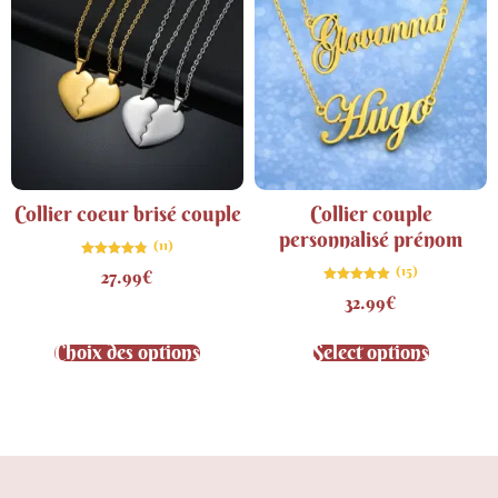
Collier coeur brisé couple
Collier couple
personnalisé prénom
(11)
Note
(15)
27.99
€
4.82
sur 5
Note
32.99
€
4.87
sur 5
Choix des options
Select options