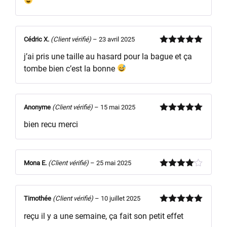
5
Cédric X.
(Client vérifié)
–
23 avril 2025
Note
5
sur
j’ai pris une taille au hasard pour la bague et ça
5
tombe bien c’est la bonne
Anonyme
(Client vérifié)
–
15 mai 2025
Note
5
sur
bien recu merci
5
Mona E.
(Client vérifié)
–
25 mai 2025
Note
4
sur 5
Timothée
(Client vérifié)
–
10 juillet 2025
Note
5
sur
reçu il y a une semaine, ça fait son petit effet
5