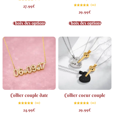
Note
(10)
27.99
€
4.89
sur 5
Note
29.99
€
4.80
sur 5
Choix des options
Choix des options
Collier couple date
Collier coeur couple
(10)
(10)
Note
Note
24.99
€
29.99
€
4.90
4.80
sur 5
sur 5