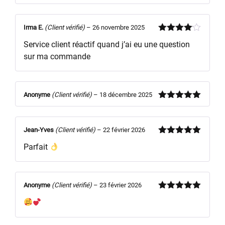
Irma E.
(Client vérifié)
–
26 novembre 2025
Note
4
Service client réactif quand j’ai eu une question
sur 5
sur ma commande
Anonyme
(Client vérifié)
–
18 décembre 2025
Note
5
sur
5
Jean-Yves
(Client vérifié)
–
22 février 2026
Note
5
sur
Parfait
5
Anonyme
(Client vérifié)
–
23 février 2026
Note
5
sur
5