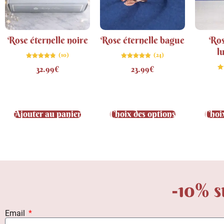
Rose éternelle noire
Rose éternelle bague
Ros
l
(10)
(24)
Note
Note
32.99
€
23.99
€
4.80
4.88
sur 5
sur 5
Ajouter au panier
Choix des options
Choi
-10% s
Email