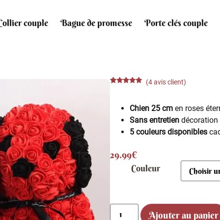
Collier couple
Bague de promesse
Porte clés couple
(
4
avis client)
Noté
4
4.75
sur 5
basé sur
Chien 25 cm
en roses éter
notations
client
Sans entretien
décoration
5 couleurs disponibles
cad
29.99
€
Couleur
Ajouter au panier