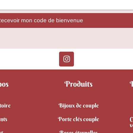
ecevoir mon code de bienvenue
pos
Produits
toire
Bijoux de couple
ents
Porte clés couple
C
v
ct
Roses éternelles