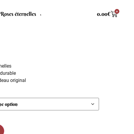
0
Roses éternelles
0.00
€
nelles
 durable
eau original