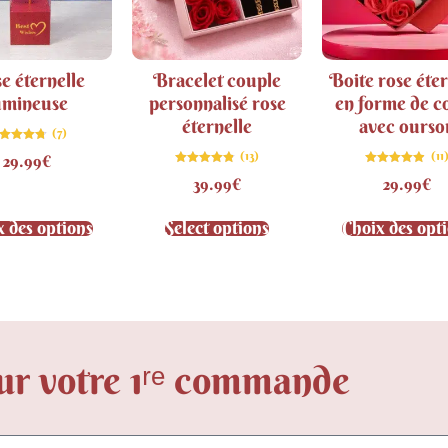
e éternelle
Bracelet couple
Boite rose éter
umineuse
personnalisé rose
en forme de c
éternelle
avec ourso
(7)
Note
(13)
(11
29.99
€
4.71
sur 5
Note
Note
39.99
€
29.99
€
4.85
4.82
sur 5
sur 5
x des options
Select options
Choix des opt
ur votre 1ʳᵉ commande