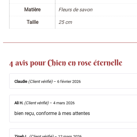
Matière
Fleurs de savon
Taille
25 cm
4 avis pour
Chien en rose éternelle
Claudie
(Client vérifié)
–
6 février 2026
Ali H.
(Client vérifié)
–
4 mars 2026
bien reçu, conforme à mes attentes
Zineb L.
(Client vérifié)
–
12 mars 2026