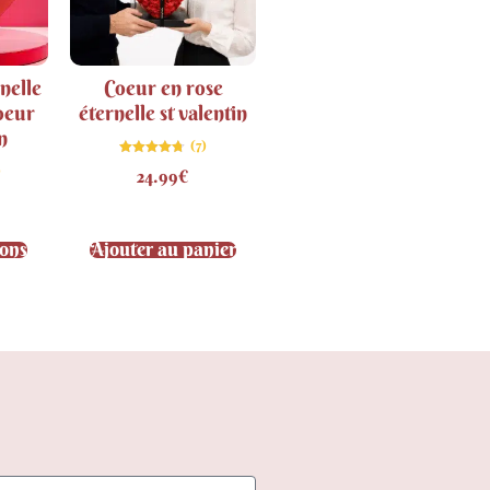
nelle
Coeur en rose
oeur
éternelle st valentin
n
(7)
Note
)
24.99
€
4.71
sur 5
ions
Ajouter au panier