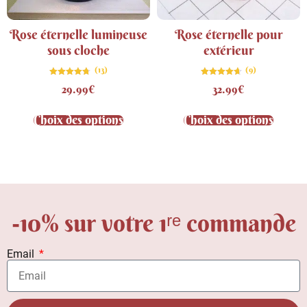
Rose éternelle lumineuse
Rose éternelle pour
sous cloche
extérieur
(13)
(9)
Note
Note
29.99
€
32.99
€
4.69
4.67
sur 5
sur 5
Choix des options
Choix des options
-10% sur votre 1ʳᵉ commande
Email