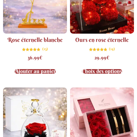
Rose éternelle blanche
Ours en rose éternelle
(13)
(14)
Note
Note
36.99
€
29.99
€
4.85
4.79
sur 5
sur 5
Ajouter au panier
Choix des options