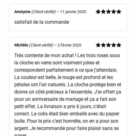
Anonyme
(Client vérifié)
–
11 janvier 2025
Note
5
sur
satisfait de la commande
5
Michèle
(Client vérifié)
–
2 février 2025
Note
5
sur
Très contente de mon achat ! Les trois roses sous
5
la cloche en verre sont vraiment jolies et
correspondent parfaitement à ce que j’attendais.
La couleur est belle, le rouge est profond et les
pétales ont l’air naturels. La cloche protège bien et
donne un côté précieux à l’ensemble. J’ai offert ça
pour un anniversaire de mariage et ça a fait son
petit effet. La livraison a pris 6 jours, c’était
correct. Le colis était bien emballé avec du papier
bulle. Pour le prix c’est honnête, on en a pour son
argent. Je recommande pour faire plaisir sans se
ruiner.