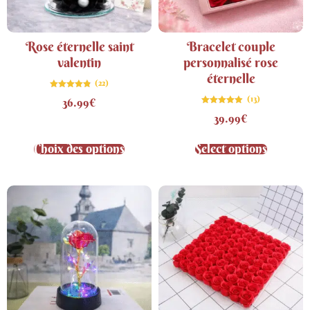
Rose éternelle saint
Bracelet couple
valentin
personnalisé rose
éternelle
(22)
Note
(13)
36.99
€
4.82
sur 5
Note
39.99
€
4.85
sur 5
Choix des options
Select options