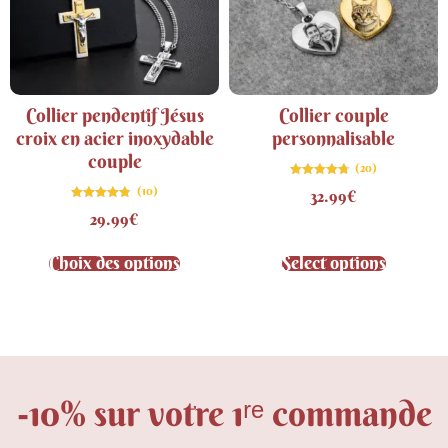
Collier pendentif Jésus
Collier couple
croix en acier inoxydable
personnalisable
couple
(20)
Note
(10)
32.99
€
4.75
sur 5
Note
29.99
€
4.80
sur 5
Choix des options
Select options
-10% sur votre 1ʳᵉ commande