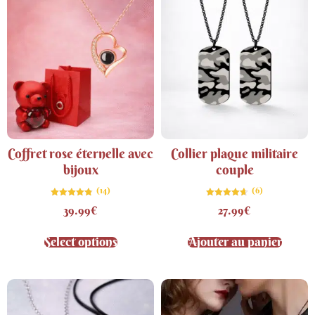
Coffret rose éternelle avec
Collier plaque militaire
bijoux
couple
(14)
(6)
Note
Note
39.99
€
27.99
€
4.79
4.67
sur 5
sur 5
Select options
Ajouter au panier