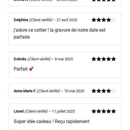
Note
5
sur
5
Delphine
(Client vérifié)
–
27 avril 2025
Note
4
j’adore ce collier ! la gravure de notre date est
sur 5
parfaite
Dolorès
(Client vérifié)
–
8 mai 2025
Note
5
sur
Parfait
5
Anne-Marie F.
(Client vérifié)
–
10 mai 2025
Note
4
sur 5
Lionel
(Client vérifié)
–
11 juillet 2025
Note
5
sur
Super idée cadeau ! Reçu rapidement
5