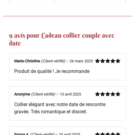
9 avis pour
Cadeau collier couple avec
date
Marie-Christine
(Client vérifié)
–
26 mars 2025
Note
5
sur
Produit de qualité ! Je recommande
5
Anonyme
(Client vérifié)
–
13 avril 2025
Note
5
sur
Collier élégant avec notre date de rencontre
5
gravée. Très romantique et discret.
Emma A.
(Client vérifié)
–
23 avril 2025