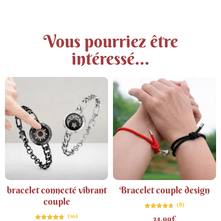
Vous pourriez être
intéressé...
bracelet connecté vibrant
Bracelet couple design
couple
(8)
Note
(10)
24.99
€
4.63