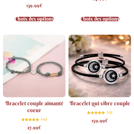
sur 5
Note
139.99
€
4.70
sur 5
Choix des options
Choix des options
Bracelet couple aimanté
Bracelet qui vibre couple
coeur
(13)
Note
(24)
159.99
€
4.92
sur 5
Note
27.99
€
4.83
sur 5