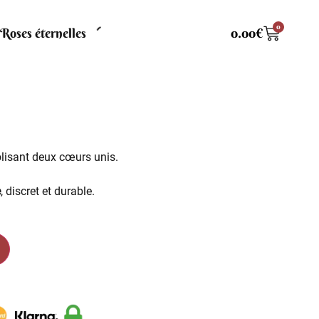
0
Roses éternelles
0.00
€
isant deux cœurs unis.
e
, discret et durable.