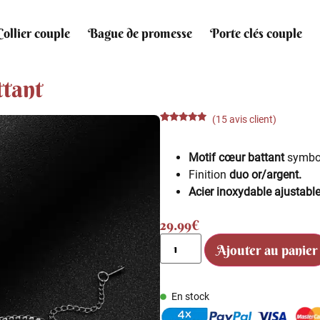
Collier couple
Bague de promesse
Porte clés couple
ttant
(
15
avis client)
Noté
15
4.73
sur 5
basé sur
Motif cœur battant
symbol
notations
client
Finition
duo or/argent.
Acier inoxydable ajustabl
29.99
€
Ajouter au panier
En stock