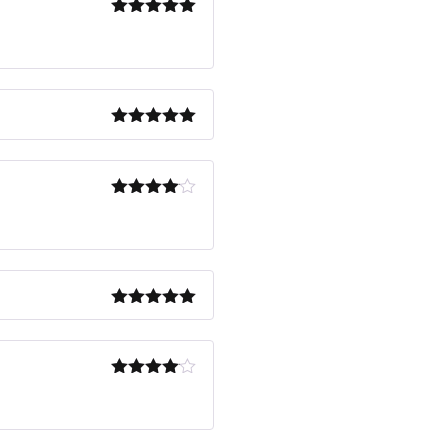
Note
5
sur
5
Note
5
sur
5
Note
4
sur 5
Note
5
sur
5
Note
4
sur 5