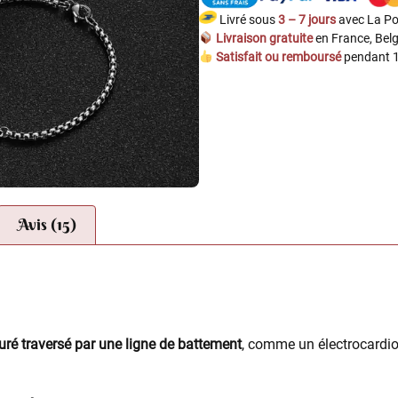
Livré sous
3 – 7 jours
avec La Po
Livraison gratuite
en France, Belg
Satisfait ou remboursé
pendant 1
Avis (15)
uré traversé par une ligne de battement
, comme un électrocard