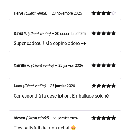
Herve
(Client vérifié)
–
23 novembre 2025
Note
4
sur 5
David Y.
(Client vérifié)
–
30 décembre 2025
Note
5
sur
Super cadeau ! Ma copine adore ++
5
Camille A.
(Client vérifié)
–
22 janvier 2026
Note
5
sur
5
Léon
(Client vérifié)
–
26 janvier 2026
Note
5
sur
Correspond à la description. Emballage soigné
5
Steven
(Client vérifié)
–
29 janvier 2026
Note
5
sur
Très satisfait de mon achat
5