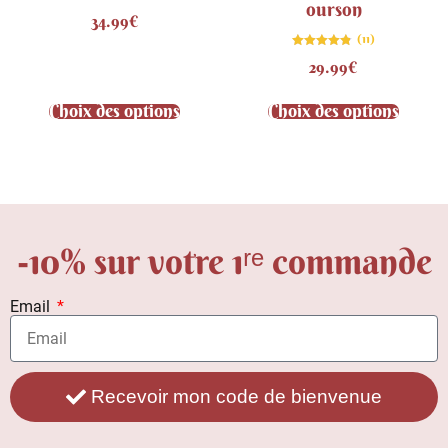
ourson
Note
34.99
€
4.71
sur 5
(11)
Note
29.99
€
4.82
sur 5
Choix des options
Choix des options
-10% sur votre 1ʳᵉ commande
Email
Recevoir mon code de bienvenue