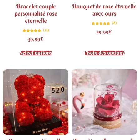
Bracelet couple
Bouquet de rose éternelle
personnalisé rose
avec ours
éternelle
(8)
Note
(13)
29.99
€
4.88
sur 5
Note
39.99
€
4.85
sur 5
Select options
Choix des options