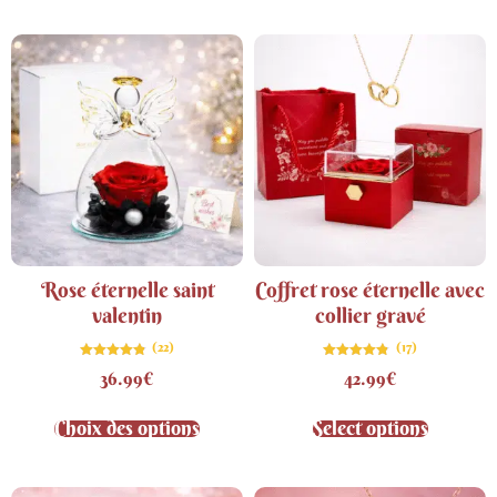
Rose éternelle saint
Coffret rose éternelle avec
valentin
collier gravé
(22)
(17)
Note
Note
36.99
€
42.99
€
4.82
4.76
sur 5
sur 5
Choix des options
Select options