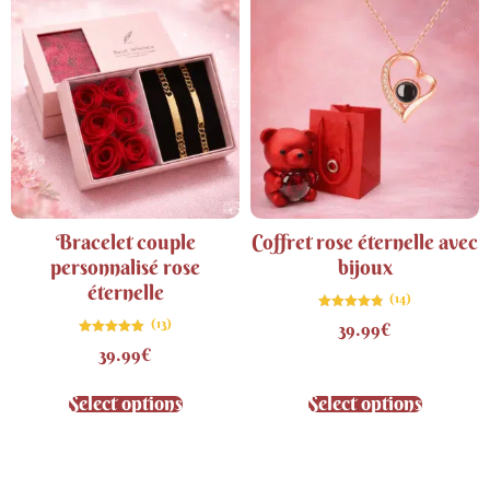
Bracelet couple
Coffret rose éternelle avec
personnalisé rose
bijoux
éternelle
(14)
Note
(13)
39.99
€
4.79
sur 5
Note
39.99
€
4.85
sur 5
Select options
Select options