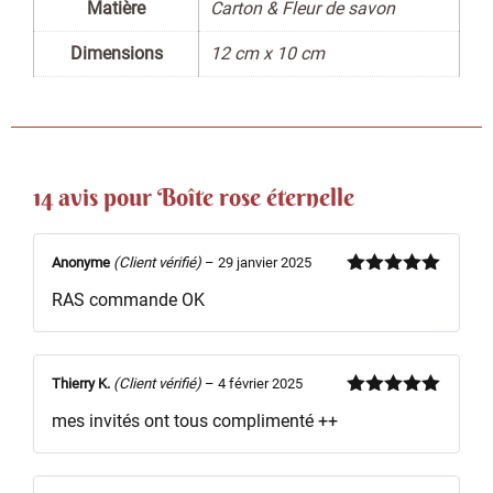
Matière
Carton & Fleur de savon
Dimensions
12 cm x 10 cm
14 avis pour
Boîte rose éternelle
Anonyme
(Client vérifié)
–
29 janvier 2025
Note
5
sur
RAS commande OK
5
Thierry K.
(Client vérifié)
–
4 février 2025
Note
5
sur
mes invités ont tous complimenté ++
5