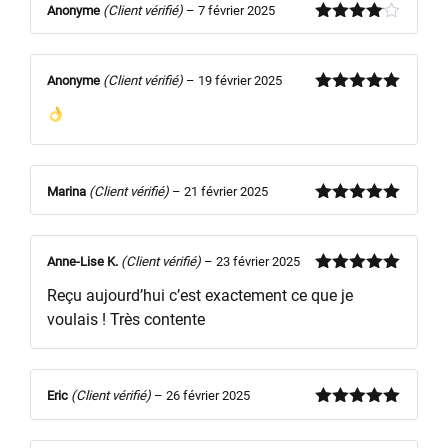
Anonyme
(Client vérifié)
–
7 février 2025
Note
4
sur 5
Anonyme
(Client vérifié)
–
19 février 2025
Note
5
sur
5
Marina
(Client vérifié)
–
21 février 2025
Note
5
sur
5
Anne-Lise K.
(Client vérifié)
–
23 février 2025
Note
5
sur
Reçu aujourd’hui c’est exactement ce que je
5
voulais ! Très contente
Eric
(Client vérifié)
–
26 février 2025
Note
5
sur
5