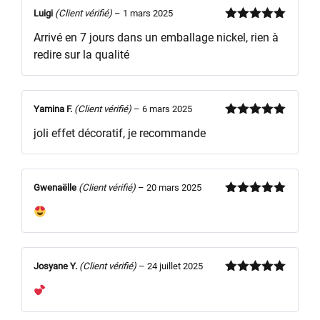
Luigi
(Client vérifié)
–
1 mars 2025
Note
5
sur
Arrivé en 7 jours dans un emballage nickel, rien à
5
redire sur la qualité
Yamina F.
(Client vérifié)
–
6 mars 2025
Note
5
sur
joli effet décoratif, je recommande
5
Gwenaëlle
(Client vérifié)
–
20 mars 2025
Note
5
sur
5
Josyane Y.
(Client vérifié)
–
24 juillet 2025
Note
5
sur
5