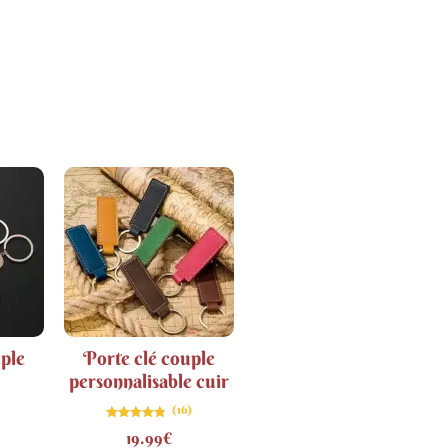
uple
Porte clé couple
personnalisable cuir
(16)
Note
19.99
€
4.75