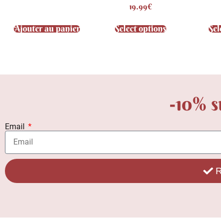
sur 5
Note
19.99
€
4.67
sur 5
Ajouter au panier
Select options
Sel
-10% s
Email
R