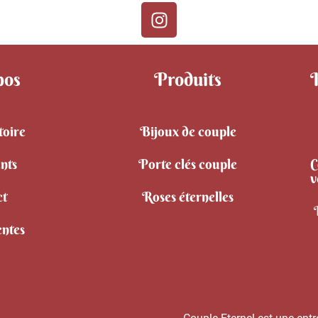
pos
Produits
toire
Bijoux de couple
ents
Porte clés couple
C
v
ct
Roses éternelles
entes