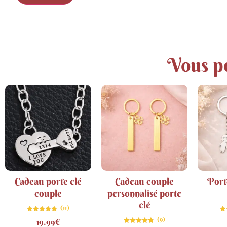
Vous po
Cadeau porte clé
Cadeau couple
Port
couple
personnalisé porte
clé
(11)
Note
(9)
19.99
€
4.82