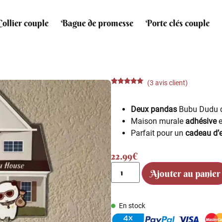
Collier couple
Bague de promesse
Porte clés couple
(
3
avis client)
Noté
3
5.00
sur 5
basé sur
Deux pandas
Bubu Dudu q
notations
client
Maison murale
adhésive
e
Parfait pour un
cadeau d
22.99
€
Ajouter au panier
En stock