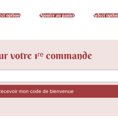
sur 5
sur 5
sur 5
ect options
Ajouter au panier
Select optio
ur votre 1ʳᵉ commande
ecevoir mon code de bienvenue