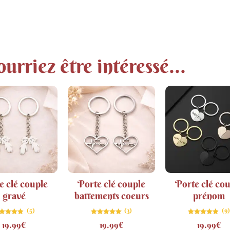
urriez être intéressé...
e clé couple
Porte clé couple
Porte clé co
gravé
battements coeurs
prénom
(5)
(3)
(9)
Note
Note
Note
19.99
€
19.99
€
19.99
€
4.80
5.00
4.89