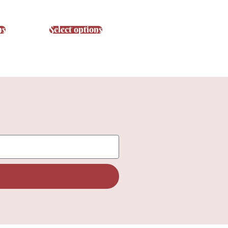
sur 5
ns
Select options