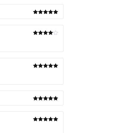
Note
5
sur
5
Note
4
sur 5
Note
5
sur
5
Note
5
sur
5
Note
5
sur
5