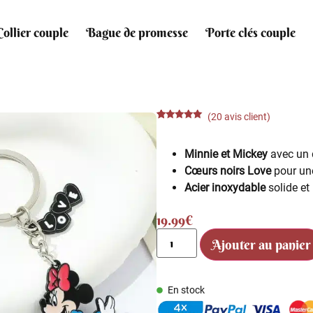
Collier couple
Bague de promesse
Porte clés couple
(
20
avis client)
Noté
20
4.85
sur 5
basé sur
Minnie et Mickey
avec un 
notations
client
Cœurs noirs Love
pour un
Acier inoxydable
solide et 
19.99
€
Ajouter au panier
En stock