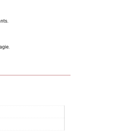
ants.
agie.