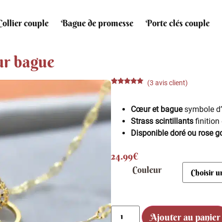
Collier couple
Bague de promesse
Porte clés couple
ur bague
(
3
avis client)
Noté
3
5.00
sur 5
basé sur
Cœur et bague
symbole d
notations
client
Strass scintillants
finition
Disponible doré ou rose g
24.99
€
Couleur
Ajouter au panier