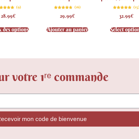
(9)
(16)
(15
Note
Note
Note
28.99
€
29.99
€
32.99
€
5.00
4.69
4.87
sur 5
sur 5
sur 5
x des options
Ajouter au panier
Select optio
ur votre 1ʳᵉ commande
ecevoir mon code de bienvenue