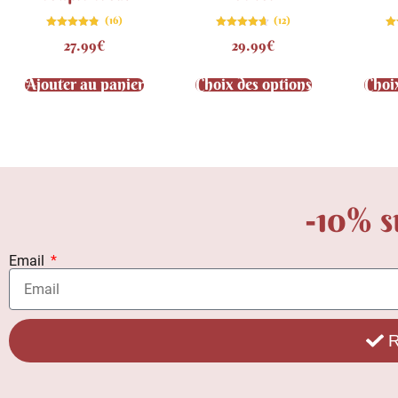
(16)
(12)
Note
Note
27.99
€
29.99
€
4.75
4.67
sur 5
sur 5
Ajouter au panier
Choix des options
Choi
-10% s
Email
R