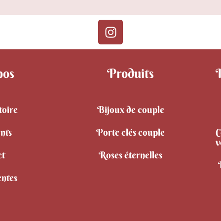
pos
Produits
toire
Bijoux de couple
ents
Porte clés couple
C
v
ct
Roses éternelles
entes