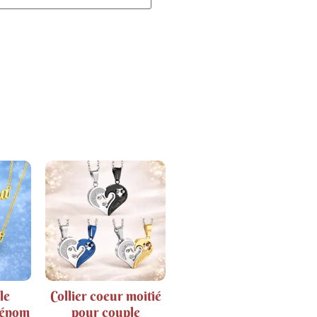
le
Collier coeur moitié
rénom
pour couple