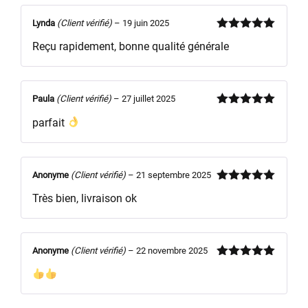
Lynda
(Client vérifié)
–
19 juin 2025
Note
5
sur
Reçu rapidement, bonne qualité générale
5
Paula
(Client vérifié)
–
27 juillet 2025
Note
5
sur
parfait
5
Anonyme
(Client vérifié)
–
21 septembre 2025
Note
5
sur
Très bien, livraison ok
5
Anonyme
(Client vérifié)
–
22 novembre 2025
Note
5
sur
5