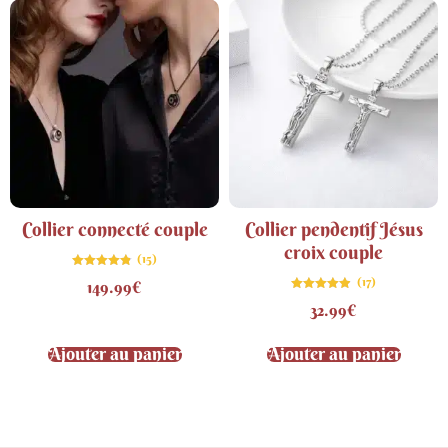
Collier connecté couple
Collier pendentif Jésus
croix couple
(15)
Note
(17)
149.99
€
4.80
sur 5
Note
32.99
€
4.82
sur 5
Ajouter au panier
Ajouter au panier