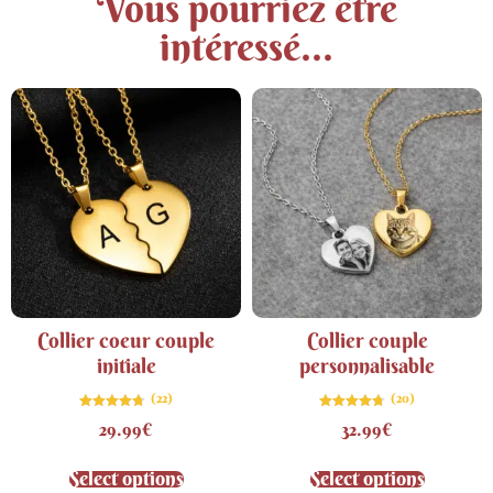
Vous pourriez être
intéressé...
Collier coeur couple
Collier couple
initiale
personnalisable
(22)
(20)
Note
Note
29.99
€
32.99
€
4.77
4.75
sur 5
sur 5
Select options
Select options