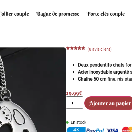
Collier couple
Bague de promesse
Porte clés couple
(
8
avis client)
Noté
8
4.88
sur 5
basé sur
Deux pendentifs chats
for
notations
client
Acier inoxydable argenté
s
Chaîne 60 cm
fine, résista
29.99
€
Ajouter au panier
En stock