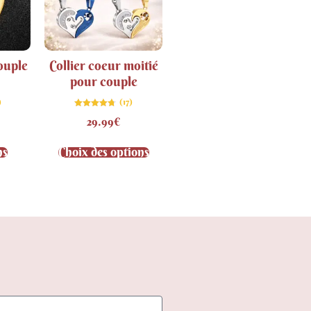
ouple
Collier coeur moitié
pour couple
)
(17)
Note
29.99
€
4.76
sur 5
ns
Choix des options