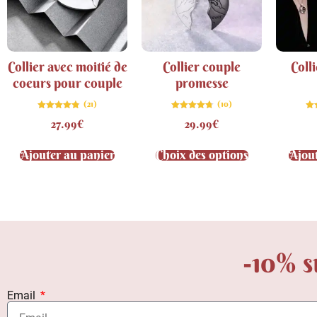
Collier avec moitié de
Collier couple
Coll
coeurs pour couple
promesse
(21)
(10)
Note
Note
27.99
€
29.99
€
4.81
4.70
sur 5
sur 5
Ajouter au panier
Choix des options
Ajout
-10% s
Email