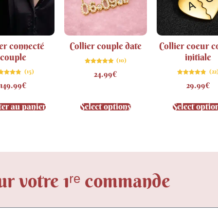
ier connecté
Collier couple date
Collier coeur c
couple
initiale
(10)
Note
(15)
(22
24.99
€
4.90
sur 5
Note
Note
149.99
€
29.99
€
4.80
4.77
sur 5
sur 5
er au panier
Select options
Select optio
ur votre 1ʳᵉ commande