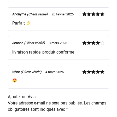
Note
5
sur
5
Anonyme
(Client vérifié)
–
20 février 2026
Note
5
sur
Parfait
5
Jeanne
(Client vérifié)
–
3 mars 2026
Note
4
livraison rapide, produit conforme
sur 5
Irène
(Client vérifié)
–
4 mars 2026
Note
5
sur
5
Ajouter un Avis
Votre adresse e-mail ne sera pas publiée.
Les champs
obligatoires sont indiqués avec
*