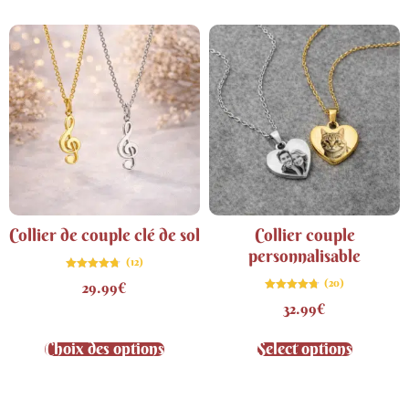
Collier de couple clé de sol
Collier couple
personnalisable
(12)
Note
(20)
29.99
€
4.67
sur 5
Note
32.99
€
4.75
sur 5
Choix des options
Select options