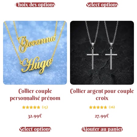
Choix des options
Select options
Collier couple
Collier argent pour couple
personnalisé prénom
croix
(15)
(16)
Note
Note
32.99
€
27.99
€
4.87
4.75
sur 5
sur 5
Select options
Ajouter au panier