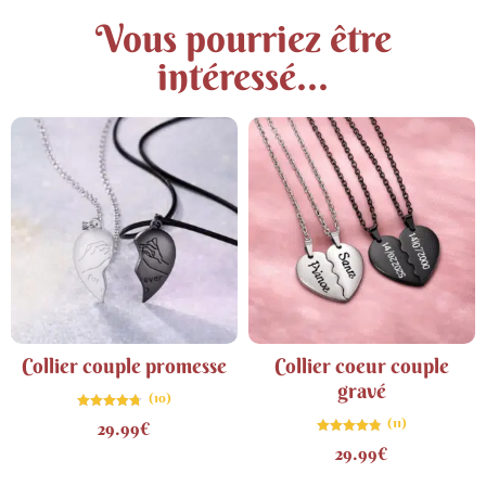
Vous pourriez être
intéressé...
Collier couple promesse
Collier coeur couple
gravé
(10)
Note
(11)
29.99
€
4.70
sur 5
Note
29.99
€
4.82
sur 5