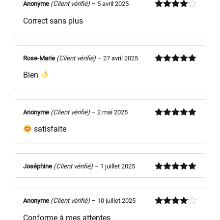
Anonyme
(Client vérifié)
–
5 avril 2025
Note
4
Correct sans plus
sur 5
Rose-Marie
(Client vérifié)
–
27 avril 2025
Note
5
sur
Bien
5
Anonyme
(Client vérifié)
–
2 mai 2025
Note
5
sur
satisfaite
5
Joséphine
(Client vérifié)
–
1 juillet 2025
Note
5
sur
5
Anonyme
(Client vérifié)
–
10 juillet 2025
Note
4
Conforme à mes attentes
sur 5