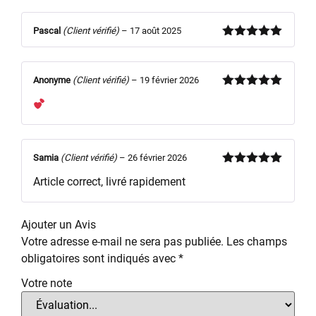
sur 5
Pascal
(Client vérifié)
–
17 août 2025
Note
5
sur
5
Anonyme
(Client vérifié)
–
19 février 2026
Note
5
sur
5
Samia
(Client vérifié)
–
26 février 2026
Note
5
sur
Article correct, livré rapidement
5
Ajouter un Avis
Votre adresse e-mail ne sera pas publiée.
Les champs
obligatoires sont indiqués avec
*
Votre note