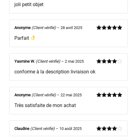
Note
5
sur
joli petit objet
5
Anonyme
(Client vérifié)
–
28 avril 2025
Note
5
sur
Parfait
5
Yasmine W.
(Client vérifié)
–
2 mai 2025
Note
4
conforme à la description livraison ok
sur 5
Anonyme
(Client vérifié)
–
22 mai 2025
Note
5
sur
Très satisfaite de mon achat
5
Claudine
(Client vérifié)
–
10 août 2025
Note
4