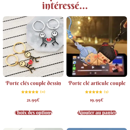
intéressé...
Porte clés couple dessin
Porte clé articule couple
(11)
(9)
Note
Note
21.99
€
19.99
€
4.91
4.78
sur 5
sur 5
Choix des options
Ajouter au panier