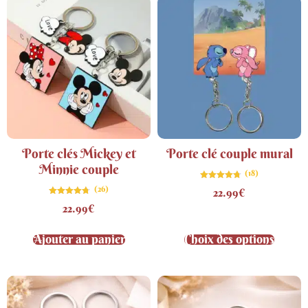
Porte clés Mickey et
Porte clé couple mural
Minnie couple
(18)
Note
(26)
22.99
€
4.72
sur 5
Note
22.99
€
4.73
sur 5
Ajouter au panier
Choix des options