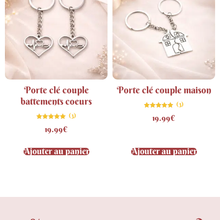
Porte clé couple
Porte clé couple maison
battements coeurs
(3)
Note
(3)
19.99
€
5.00
sur 5
Note
19.99
€
5.00
sur 5
Ajouter au panier
Ajouter au panier