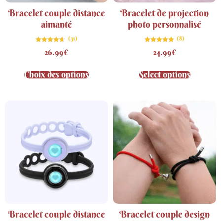
Bracelet couple distance
Bracelet de projection
aimanté
photo personnalisé
(31)
(8)
Note
Note
26.99
€
24.99
€
4.61
5.00
sur 5
sur 5
Choix des options
Select options
Bracelet couple distance
Bracelet couple design