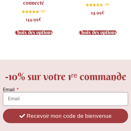
connecté
(8)
Note
(6)
24.99
€
4.63
sur 5
Note
144.99
€
5.00
sur 5
Choix des options
Choix des options
-10% sur votre 1ʳᵉ commande
Email
Recevoir mon code de bienvenue