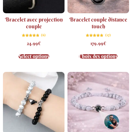
Bracelet avec projection
Bracelet couple distance
couple
touch
(6)
(17)
Note
Note
24.99
€
179.99
€
4.83
4.82
sur 5
sur 5
Select options
Choix des options