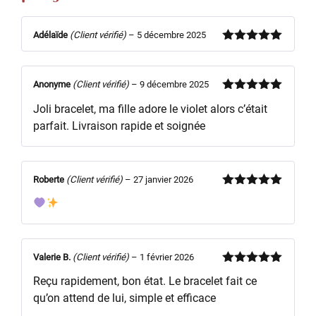
Adélaïde
(Client vérifié)
–
5 décembre 2025
Note
5
sur
5
Anonyme
(Client vérifié)
–
9 décembre 2025
Note
5
sur
Joli bracelet, ma fille adore le violet alors c’était
5
parfait. Livraison rapide et soignée
Roberte
(Client vérifié)
–
27 janvier 2026
Note
5
sur
5
Valerie B.
(Client vérifié)
–
1 février 2026
Note
5
sur
Reçu rapidement, bon état. Le bracelet fait ce
5
qu’on attend de lui, simple et efficace