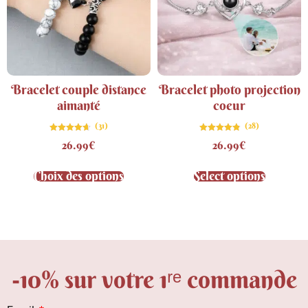
Bracelet couple distance
Bracelet photo projection
aimanté
coeur
(31)
(28)
Note
Note
26.99
€
26.99
€
4.61
4.75
sur 5
sur 5
Choix des options
Select options
-10% sur votre 1ʳᵉ commande