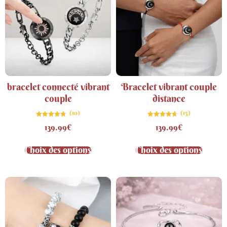
bracelet connecté vibrant
Bracelet vibrant couple
couple
distance
(10)
(15)
Note
Note
139.99
€
139.99
€
4.70
4.67
sur 5
sur 5
Choix des options
Choix des options