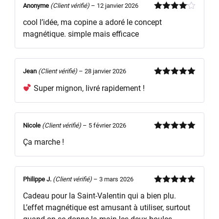
Anonyme
(Client vérifié)
–
12 janvier 2026
Note
4
cool l’idée, ma copine a adoré le concept
sur 5
magnétique. simple mais efficace
Jean
(Client vérifié)
–
28 janvier 2026
Note
5
sur
Super mignon, livré rapidement !
5
Nicole
(Client vérifié)
–
5 février 2026
Note
5
sur
Ça marche !
5
Philippe J.
(Client vérifié)
–
3 mars 2026
Note
5
sur
Cadeau pour la Saint-Valentin qui a bien plu.
5
L’effet magnétique est amusant à utiliser, surtout