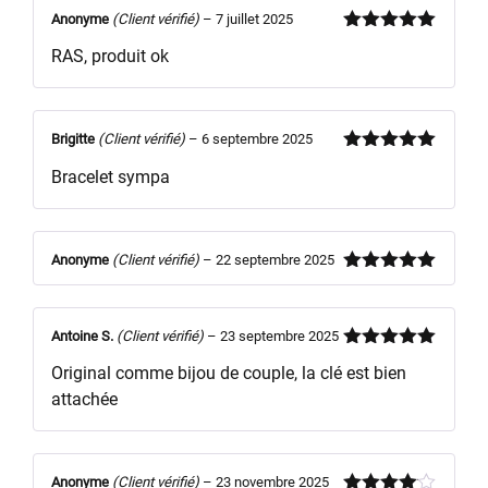
Anonyme
(Client vérifié)
–
7 juillet 2025
Note
5
sur
RAS, produit ok
5
Brigitte
(Client vérifié)
–
6 septembre 2025
Note
5
sur
Bracelet sympa
5
Anonyme
(Client vérifié)
–
22 septembre 2025
Note
5
sur
5
Antoine S.
(Client vérifié)
–
23 septembre 2025
Note
5
sur
Original comme bijou de couple, la clé est bien
5
attachée
Anonyme
(Client vérifié)
–
23 novembre 2025