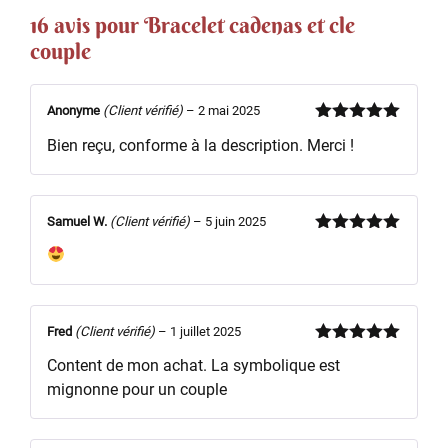
16 avis pour
Bracelet cadenas et cle
couple
Anonyme
(Client vérifié)
–
2 mai 2025
Note
5
sur
Bien reçu, conforme à la description. Merci !
5
Samuel W.
(Client vérifié)
–
5 juin 2025
Note
5
sur
5
Fred
(Client vérifié)
–
1 juillet 2025
Note
5
sur
Content de mon achat. La symbolique est
5
mignonne pour un couple