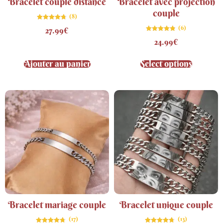
Bracelet couple distance
Bracelet avec projection
couple
(8)
Note
(6)
27.99
€
4.75
sur 5
Note
24.99
€
4.83
sur 5
Ajouter au panier
Select options
Bracelet mariage couple
Bracelet unique couple
(17)
(13)