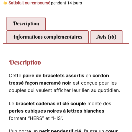
Satisfait ou remboursé
pendant 14 jours
Description
Informations complémentaires
Avis (16)
Description
Cette
paire de bracelets assortis
en
cordon
tressé façon macramé noir
est conçue pour les
couples qui veulent afficher leur lien au quotidien.
Le
bracelet cadenas et clé couple
monte des
perles cubiques noires à lettres blanches
formant “HERS” et “HIS”.
L’un porte un
petit pendentif clé
, l’autre un
cœur