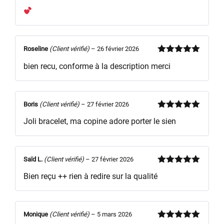
Note
5
sur
5
Roseline
(Client vérifié)
–
26 février 2026
Note
5
sur
bien recu, conforme à la description merci
5
Boris
(Client vérifié)
–
27 février 2026
Note
5
sur
Joli bracelet, ma copine adore porter le sien
5
Saïd L.
(Client vérifié)
–
27 février 2026
Note
5
sur
Bien reçu ++ rien à redire sur la qualité
5
Monique
(Client vérifié)
–
5 mars 2026