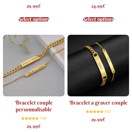
Note
Note
29.99
€
24.99
€
4.71
4.69
sur 5
sur 5
Select options
Select options
Bracelet couple
Bracelet a graver couple
personnalisable
(15)
Note
(23)
29.99
€
4.87
sur 5
Note
29.99
€
4.70
sur 5