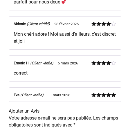
parfait pour nous deux
5
Sidonie
(Client vérifié)
–
28 février 2026
Note
4
Mon chéri adore ! Moi aussi d’ailleurs, c’est discret
sur 5
et joli
Emeric H.
(Client vérifié)
–
5 mars 2026
Note
4
correct
sur 5
Eve
(Client vérifié)
–
11 mars 2026
Note
5
sur
5
Ajouter un Avis
Votre adresse e-mail ne sera pas publiée.
Les champs
obligatoires sont indiqués avec
*