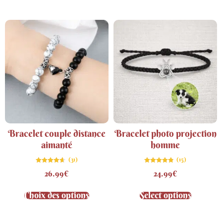
Bracelet couple distance
Bracelet photo projection
aimanté
homme
(31)
(15)
Note
Note
26.99
€
24.99
€
4.61
4.80
sur 5
sur 5
Choix des options
Select options