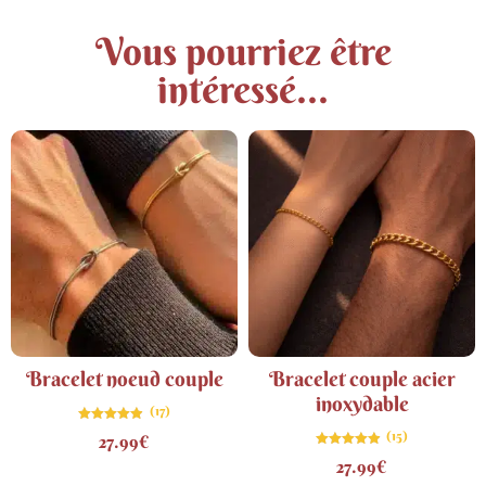
Vous pourriez être
intéressé...
Bracelet noeud couple
Bracelet couple acier
inoxydable
(17)
Note
(15)
27.99
€
4.82
sur 5
Note
27.99
€
4.93
sur 5