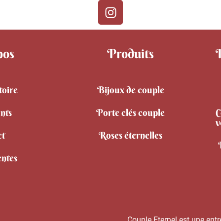
pos
Produits
toire
Bijoux de couple
ents
Porte clés couple
C
v
ct
Roses éternelles
entes
Couple Eternel est une entr