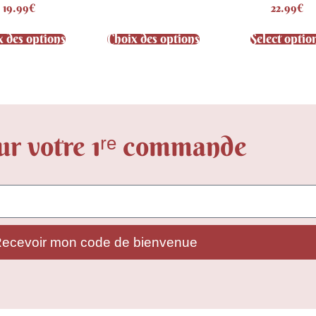
19.99
€
22.99
€
4.75
4.79
sur 5
sur 5
x des options
Choix des options
Select optio
ur votre 1ʳᵉ commande
ecevoir mon code de bienvenue