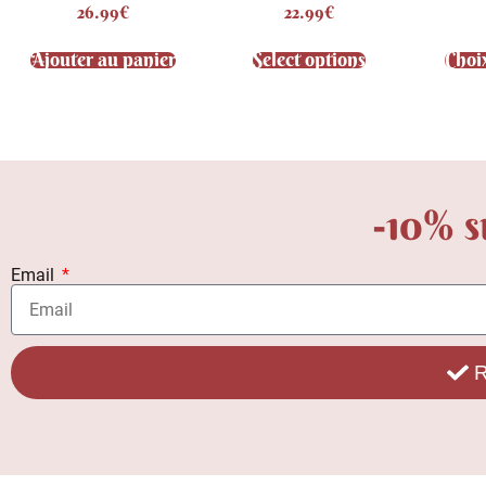
26.99
€
22.99
€
5.00
4.71
sur 5
sur 5
Ajouter au panier
Select options
Choi
-10% s
Email
R