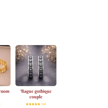
renom
Bague gothique
couple
)
(12)
Note