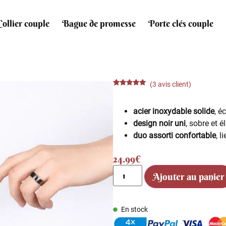
Collier couple
Bague de promesse
Porte clés couple
(
3
avis client)
Noté
3
4.67
sur 5
basé sur
acier inoxydable solide
, é
notations
client
design noir uni
, sobre et é
duo assorti confortable
, l
24.99
€
Ajouter au panier
En stock