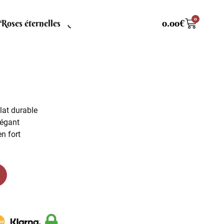
0
Roses éternelles
0.00
€
clat durable
légant
ien fort