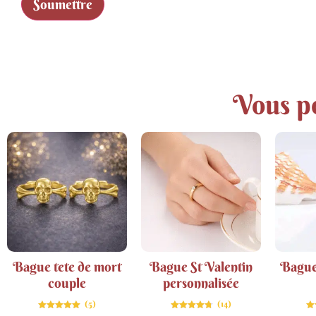
Vous po
Bague tete de mort
Bague St Valentin
Bague
couple
personnalisée
(5)
(14)
Note
Note