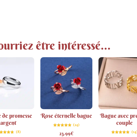
urriez être intéressé...
 de promesse
Rose éternelle bague
Bague avec p
argent
couple
(24)
Note
(8)
(14
23.99
€
4.88
sur 5
Note
Note