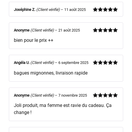
Joséphine Z.
(Client vérifié)
–
11 août 2025
Note
5
sur
5
Anonyme
(Client vérifié)
–
21 août 2025
Note
5
sur
bien pour le prix ++
5
Angéla U.
(Client vérifié)
–
6 septembre 2025
Note
5
sur
bagues mignonnes, livraison rapide
5
Anonyme
(Client vérifié)
–
7 novembre 2025
Note
5
sur
Joli produit, ma femme est ravie du cadeau. Ça
5
change !