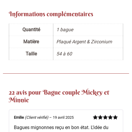
Informations complémentaires
Quantité
1 bague
Matière
Plaqué Argent & Zirconium
Taille
54 à 60
22 avis pour
Bague couple Mickey et
Minnie
Emilie
(Client vérifié)
–
19 avril 2025
Note
5
sur
Bagues mignonnes reçu en bon état. L’idée du
5