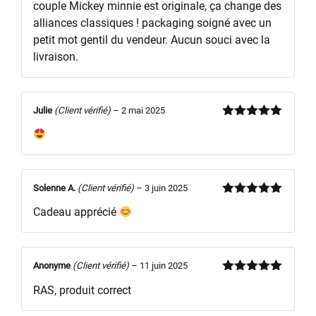
couple Mickey minnie est originale, ça change des
alliances classiques ! packaging soigné avec un
petit mot gentil du vendeur. Aucun souci avec la
livraison.
Julie
(Client vérifié)
–
2 mai 2025
Note
5
sur
5
Solenne A.
(Client vérifié)
–
3 juin 2025
Note
5
sur
Cadeau apprécié
5
Anonyme
(Client vérifié)
–
11 juin 2025
Note
5
sur
RAS, produit correct
5