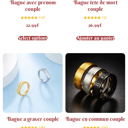
Bague avec prenom
Bague tete de mort
couple
couple
(14)
(5)
Note
Note
22.99
€
26.99
€
4.79
5.00
sur 5
sur 5
Select options
Ajouter au panier
Bague a graver couple
Bague en commun couple
(16)
(10)