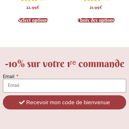
Note
Note
22.99
€
21.99
€
4.75
4.80
sur 5
sur 5
Select options
Choix des options
-10% sur votre 1ʳᵉ commande
Email
Recevoir mon code de bienvenue