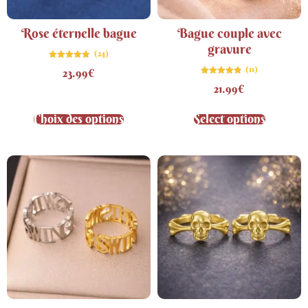
Rose éternelle bague
Bague couple avec
gravure
(24)
Note
(11)
23.99
€
4.88
sur 5
Note
21.99
€
4.82
sur 5
Choix des options
Select options