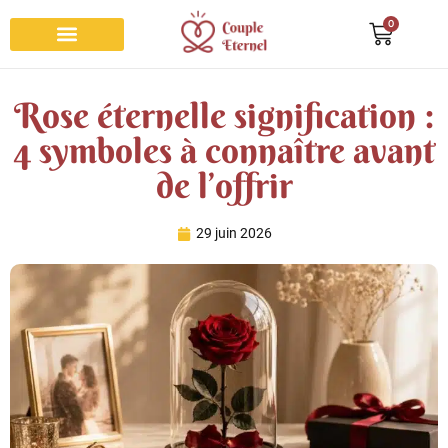
0
Bracelet couple
Collier couple
Bague de promesse
Porte clés couple
Roses éternelles
Rose éternelle signification :
4 symboles à connaître avant
de l’offrir
29 juin 2026