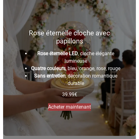
Rose éternelle cloche avec
papillons
Rose éternelle LED
, cloche élégante
lumineuse
Quatre couleurs
, bleu, orange, rose, rouge
Sans entretien
, décoration romantique
durable
39.99
€
Acheter maintenant