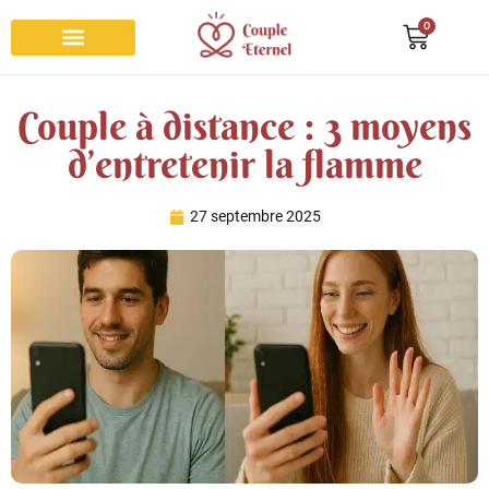
0
Bracelet couple
Collier couple
Bague de promesse
Porte clés couple
Roses éternelles
Couple à distance : 3 moyens
d’entretenir la flamme
27 septembre 2025