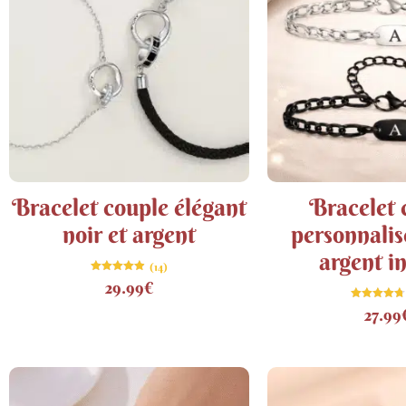
Bracelet couple élégant
Bracelet 
noir et argent
personnalis
argent in
(14)
Note
29.99
€
4.93
sur 5
Note
27.99
4.71
sur 5