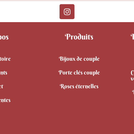
pos
Produits
toire
Bijoux de couple
ents
Porte clés couple
C
v
ct
Roses éternelles
entes