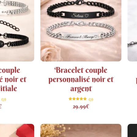
couple
Bracelet couple
é noir et
personnalisé noir et
itiale
argent
(7)
(7)
Note
€
29.99
€
4.86
sur 5