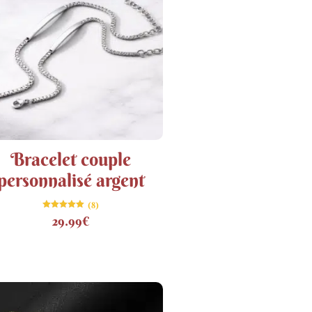
Bracelet couple
personnalisé argent
(8)
Note
29.99
€
5.00
sur 5