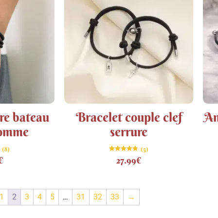
re bateau
Bracelet couple clef
Am
homme
serrure
(8)
(5)
Note
€
27.99
€
4.80
sur 5
1
2
3
4
5
…
31
32
33
→