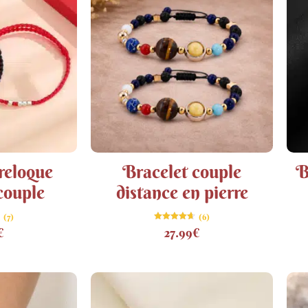
reloque
Bracelet couple
B
 couple
distance en pierre
(7)
(6)
Note
€
27.99
€
4.67
sur 5