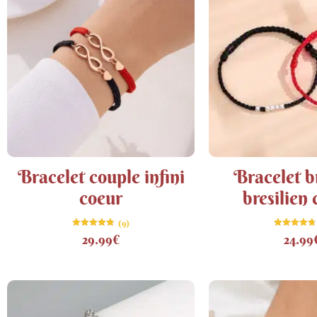
Bracelet couple infini
Bracelet b
coeur
bresilien
(9)
Note
Note
29.99
€
24.99
4.78
4.71
sur 5
sur 5