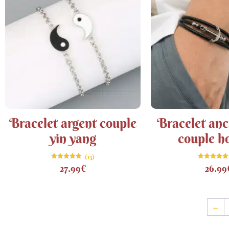
Bracelet argent couple
Bracelet anc
yin yang
couple 
(13)
Note
Note
27.99
€
26.99
4.92
4.88
sur 5
sur 5
←