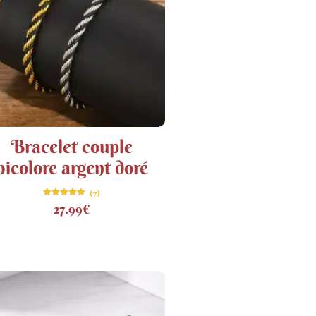
Bracelet couple
bicolore argent doré
(7)
Note
27.99
€
4.86
sur 5