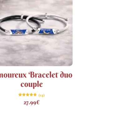
oureux Bracelet duo
couple
(14)
Note
27.99
€
4.79
sur 5