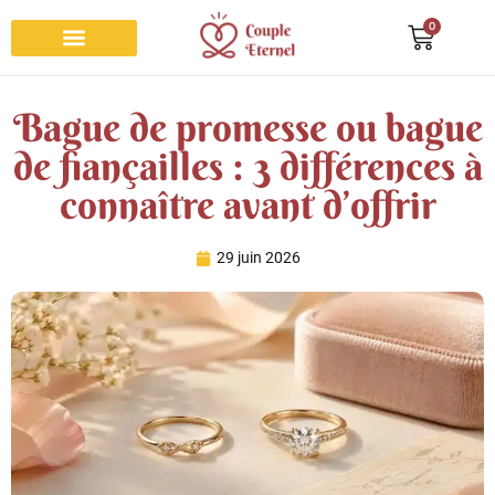
0
Bracelet couple
Collier couple
Bague de promesse
Porte clés couple
Roses éternelles
Bague de promesse ou bague
de fiançailles : 3 différences à
connaître avant d’offrir
29 juin 2026